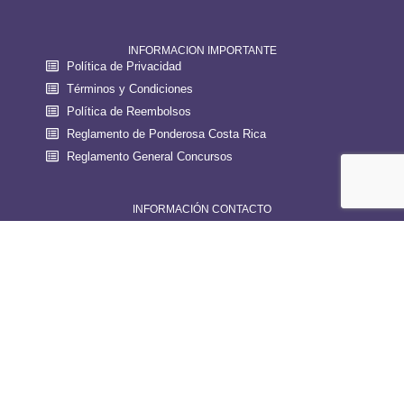
INFORMACION IMPORTANTE
Política de Privacidad
Términos y Condiciones
Política de Reembolsos
Reglamento de Ponderosa Costa Rica
Reglamento General Concursos
INFORMACIÓN CONTACTO
200 mts sur del puente de el rio El Salto, Provincia de
Guanacaste, Liberia, 50101
Correo: info@ponderosacostarica.com
Teléfono: +506 2288 1000
WhatsApp: +506 846 01750
NECESITAS AYUDA?
Preguntas Frecuentes
Contáctanos