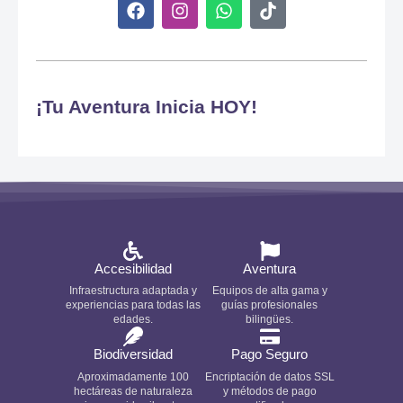
F
I
W
T
a
n
h
i
c
s
a
k
e
t
t
t
b
a
s
o
o
g
a
k
¡Tu Aventura Inicia HOY!
o
r
p
k
a
p
m
Accesibilidad
Aventura
Infraestructura adaptada y
Equipos de alta gama y
experiencias para todas las
guías profesionales
edades.
bilingües.
Biodiversidad
Pago Seguro
Aproximadamente 100
Encriptación de datos SSL
hectáreas de naturaleza
y métodos de pago