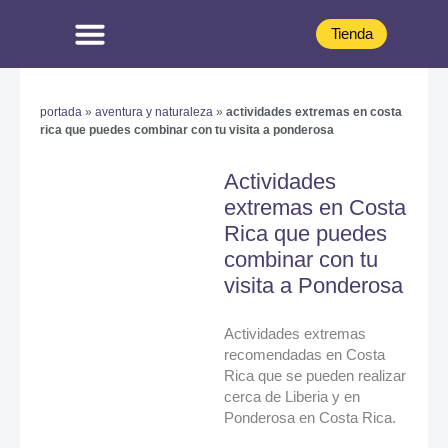
Omitir
e
Tienda
ir
al
Planea Tu Visita
Ponderosa Al Día
Preguntas Más Frecuentes
contenido
portada
»
aventura y naturaleza
»
actividades extremas en costa
rica que puedes combinar con tu visita a ponderosa
Actividades
extremas en Costa
Rica que puedes
combinar con tu
visita a Ponderosa
Actividades extremas
recomendadas en Costa
Rica que se pueden realizar
cerca de Liberia y en
Ponderosa en Costa Rica.