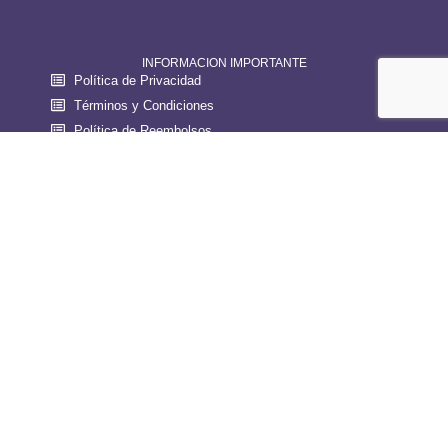
INFORMACION IMPORTANTE
Política de Privacidad
Términos y Condiciones
Política de Reembolsos
Reglamento de Ponderosa Costa Rica
Reglamento General Concursos
INFORMACIÓN CONTACTO
200 mts sur del puente de el rio El Salto, Provincia de
Guanacaste, Liberia, 50101
Correo: info@ponderosacostarica.com
Teléfono: +506 2288 1000
WhatsApp: +506 846 01750
NECESITAS AYUDA?
Preguntas Frecuentes
Contáctanos