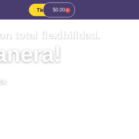
Tienda
$
0.00
0
 total flexibilidad.
anera!
za