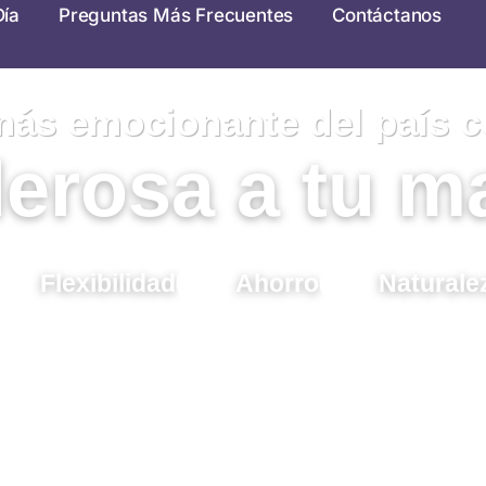
Día
Preguntas Más Frecuentes
Contáctanos
más emocionante del país con
erosa a tu m
Flexibilidad
Ahorro
Naturale