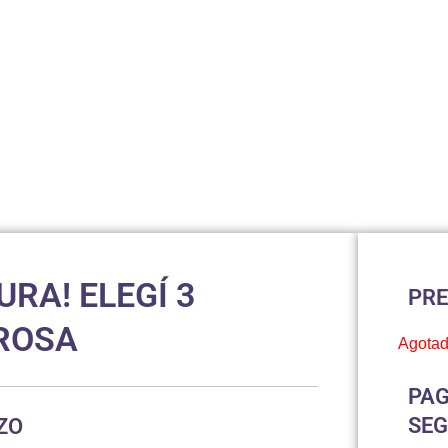
RA! ELEGÍ 3
PRE
ROSA
Agota
PAG
SE
ZO