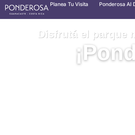
Omitir
Planea Tu Visita
Ponderosa Al 
e
ir
al
Disfrutá el parque 
contenido
¡Pond