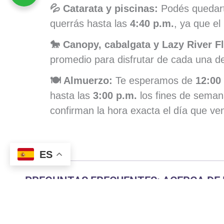
💦 Catarata y piscinas:
Podés quedart
querrás hasta las
4:40 p.m.
, ya que el
🐎 Canopy, cabalgata y Lazy River Fl
promedio para disfrutar de cada una d
🍽️ Almuerzo:
Te esperamos de
12:00
hasta las
3:00 p.m.
los fines de seman
confirman la hora exacta el día que ve
ES
PREGUNTAS FRECUENTES: ACERCA DE
¿Cuánto tiempo dura el Safari Tour?