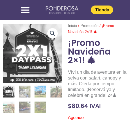
Omitir
e
Tienda
ir
al
Inicio
/
Promoción
/ ¡Promo
contenido
Navideña 2×1! 🎄
¡Promo
Navideña
2×1! 🎄
Viví un día de aventura en la
selva con safari, canopy y
más. Oferta por tiempo
limitado. ¡Reservá ya y
celebrá en grande! 🌿🎄
$
80.64
IVAI
Agotado