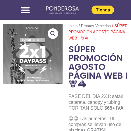
Omitir
e
Tienda
ir
al
Inicio
/
Promos Vencidas
/ SÚPER
contenido
PROMOCIÓN AGOSTO PÁGINA
WEB ! 🦒🦓
SÚPER
PROMOCIÓN
AGOSTO
PÁGINA WEB !
🦒🦓
PASE DEL DÍA 2X1: safari,
catarata, canopy y tubing
POR TAN SOLO
$65+ IVA
😌😉 Las primeras 100
compras se llevan uso de
piscinas GRATIS!!