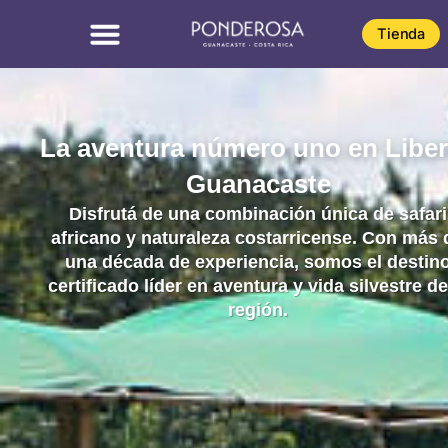
Omitir
e
Tienda
ir
al
contenido
La aventura número uno en Liber
Guanacaste
Disfrutá de una combinación única de safari
africano y naturaleza costarricense. Con más 
una década de experiencia, somos el destin
certificado líder en aventura y vida silvestre de
región.