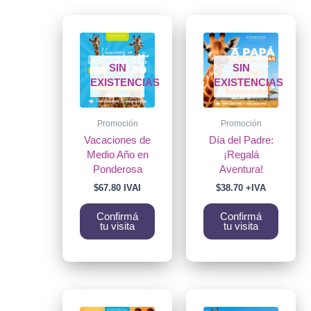
SIN
SIN
EXISTENCIAS
EXISTENCIAS
Promoción
Promoción
Vacaciones de
Día del Padre:
Medio Año en
¡Regalá
Ponderosa
Aventura!
$
67.80
IVAI
$
38.70
+IVA
Confirmá
Confirmá
tu visita
tu visita