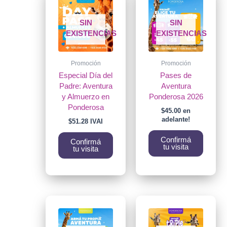
SIN
SIN
EXISTENCIAS
EXISTENCIAS
Promoción
Promoción
Especial Día del
Pases de
Padre: Aventura
Aventura
y Almuerzo en
Ponderosa 2026
Ponderosa
$
45.00
en
adelante!
$
51.28
IVAI
Confirmá
Confirmá
tu visita
tu visita