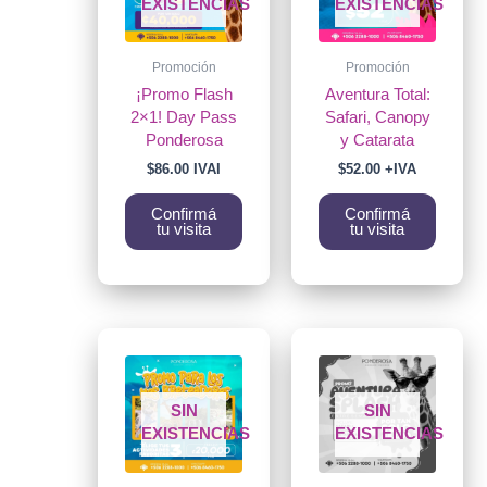
EXISTENCIAS
EXISTENCIAS
Promoción
Promoción
¡Promo Flash
Aventura Total:
2×1! Day Pass
Safari, Canopy
Ponderosa
y Catarata
$
86.00
IVAI
$
52.00
+IVA
Confirmá
Confirmá
tu visita
tu visita
SIN
SIN
EXISTENCIAS
EXISTENCIAS