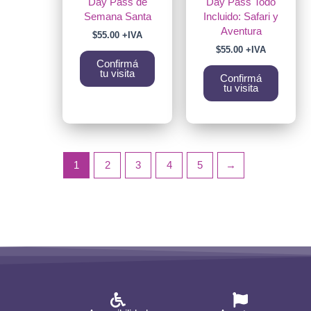
Day Pass de
Day Pass Todo
Semana Santa
Incluido: Safari y
Aventura
$
55.00
+IVA
$
55.00
+IVA
Confirmá
tu visita
Confirmá
tu visita
1
2
3
4
5
→