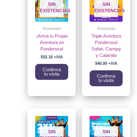
SIN
SIN
EXISTENCIAS
EXISTENCIAS
Promoción
Promoción
¡Armá tu Propia
Triple Aventura
Aventura en
Ponderosa!
Ponderosa!
Safari, Canopy
y Catarata
$
52.18
+IVA
$
40.00
+IVA
Confirmá
tu visita
Confirmá
tu visita
SIN
SIN