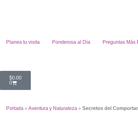
Omitir
e
ir
al
contenido
Planea tu visita
Ponderosa al Día
Preguntas Más 
Cart
$
0.00
0
Portada
»
Aventura y Naturaleza
»
Secretos del Comportami