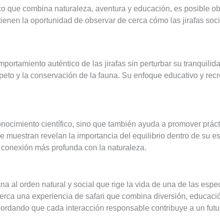
co que combina naturaleza, aventura y educación, es posible ob
es tienen la oportunidad de observar de cerca cómo las jirafas so
portamiento auténtico de las jirafas sin perturbar su tranquilida
eto y la conservación de la fauna. Su enfoque educativo y recr
onocimiento científico, sino que también ayuda a promover prác
ue muestran revelan la importancia del equilibrio dentro de su 
a conexión más profunda con la naturaleza.
na al orden natural y social que rige la vida de una de las es
 cerca una experiencia de safari que combina diversión, educaci
recordando que cada interacción responsable contribuye a un fut