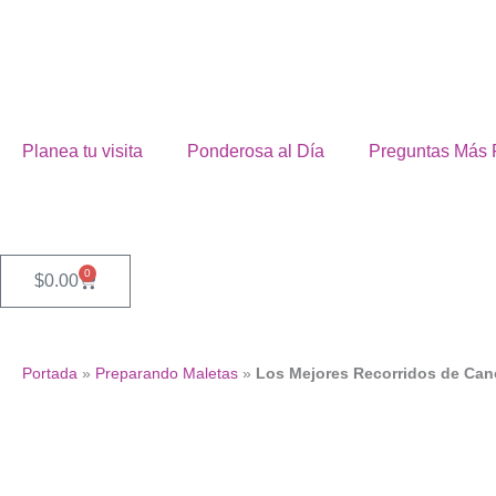
Omitir
e
ir
al
contenido
Planea tu visita
Ponderosa al Día
Preguntas Más 
0
Cart
$
0.00
Portada
»
Preparando Maletas
»
Los Mejores Recorridos de Can