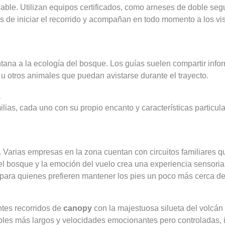
ciable. Utilizan equipos certificados, como arneses de doble 
s de iniciar el recorrido y acompañan en todo momento a los v
na a la ecología del bosque. Los guías suelen compartir informa
u otros animales que puedan avistarse durante el trayecto.
a
ilias, cada uno con su propio encanto y características particu
 Varias empresas en la zona cuentan con circuitos familiares 
l bosque y la emoción del vuelo crea una experiencia sensorial
a para quienes prefieren mantener los pies un poco más cerca de
ntes recorridos de
canopy
con la majestuosa silueta del volcán
les más largos y velocidades emocionantes pero controladas, id