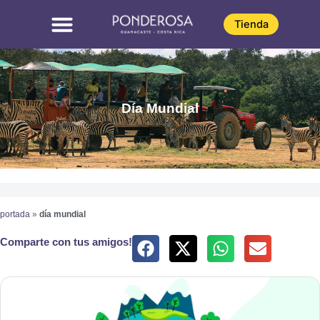
Omitir
e
Tienda
ir
al
contenido
Día Mundial
portada
»
día mundial
Comparte con tus amigos!